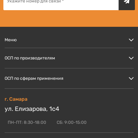
Меню
Цены
ОСП по производителям
Кто мы?
Скидки и акции
ОСП Кроношпан
ОСП по сферам применения
Доставка и оплата
ОСП Ультралам
Блог по OSB
ОСП НЛК
ОСП для пола
г. Самара
ОСБ оптом
ОСП Калевала
ОСП для стен
ул. Елизарова, 1с4
Контакты
Смотреть ещё
ОСП для кровли
ОСП для СИП панелей
ПН-ПТ: 8:30-18:00
СБ: 9:00-15:00
Смотреть ещё