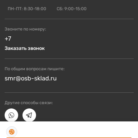
Доставка и оплата
ПН-ПТ: 8:30-18:00
СБ: 9:00-15:00
Блог по OSB
ОСБ оптом
Звоните по номеру:
Контакты
+7
Заказать звонок
По общим вопросам пишите:
smr@osb-sklad.ru
Другие способы связи: