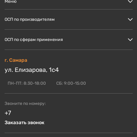
Меню
Цены
ОСП по производителям
Кто мы?
Скидки и акции
ОСП Кроношпан
ОСП по сферам применения
Доставка и оплата
ОСП Ультралам
Блог по OSB
ОСП НЛК
ОСП для пола
г. Самара
ОСБ оптом
ОСП Калевала
ОСП для стен
ул. Елизарова, 1с4
Контакты
Смотреть ещё
ОСП для кровли
ОСП для СИП панелей
ПН-ПТ: 8:30-18:00
СБ: 9:00-15:00
Смотреть ещё
Звоните по номеру:
+7
Заказать звонок